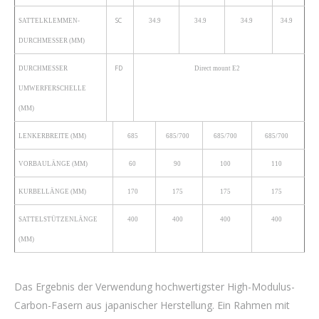
SC
SATTELKLEMMEN-
34.9
34.9
34.9
34.9
DURCHMESSER (MM)
FD
DURCHMESSER
Direct mount E2
UMWERFERSCHELLE
(MM)
LENKERBREITE (MM)
685
685/700
685/700
685/700
VORBAULÄNGE (MM)
60
90
100
110
KURBELLÄNGE (MM)
170
175
175
175
SATTELSTÜTZENLÄNGE
400
400
400
400
(MM)
Das Ergebnis der Verwendung hochwertigster High-Modulus-
Carbon-Fasern aus japanischer Herstellung. Ein Rahmen mit