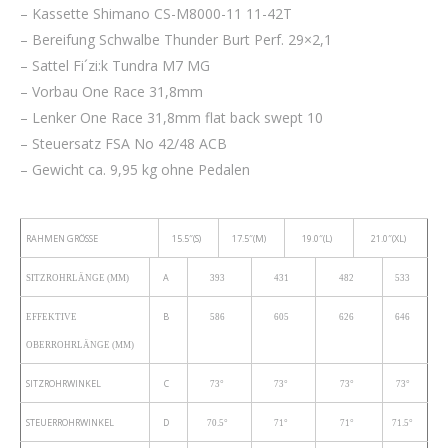
– Kassette Shimano CS-M8000-11 11-42T
– Bereifung Schwalbe Thunder Burt Perf. 29×2,1
– Sattel Fi´zi:k Tundra M7 MG
– Vorbau One Race 31,8mm
– Lenker One Race 31,8mm flat back swept 10
– Steuersatz FSA No 42/48 ACB
– Gewicht ca. 9,95 kg ohne Pedalen
RAHMEN GRÖSSE
15.5″(S)
17.5″(M)
19.0″(L)
21.0″(XL)
A
SITZROHRLÄNGE (MM)
393
431
482
533
B
EFFEKTIVE
586
605
626
646
OBERROHRLÄNGE (MM)
SITZROHRWINKEL
C
73°
73°
73°
73°
STEUERROHRWINKEL
D
70.5°
71°
71°
71.5°