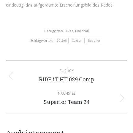
eindeutig: das aufgeräumte Erscheinungsbild des Rades.
Categories:
Bikes
,
Hardtail
Schlagwörter:
29 Zoll
Carbon
Superior
Kommentarnavigation
ZURÜCK
RIDE.iT HT 029 Comp
Vorheriger
Beitrag:
NÄCHSTES
Superior Team 24
Nächster
Beitrag: