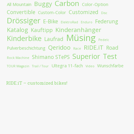
Carbon
Buggy
All Mountain
Color-Option
Convertible
Customized
Custom-Color
Disc
Drössiger
E-Bike
Federung
ElektroRad
Enduro
Katalog
Kinderanhänger
Kauftipp
Müsing
Kinderbike
Laufrad
Pedelc
Qeridoo
RIDE.iT
Road
Pulverbeschichtung
Race
Superior
Test
Shimano STePS
Rock Machine
Ultegra 11-fach
Wunschfarbe
TOUR Magazin
Trail / Tour
Video
RIDE.iT – customized bikes!