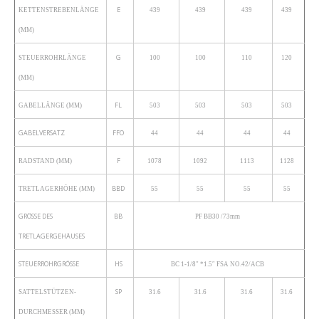
E
KETTENSTREBENLÄNGE
439
439
439
439
(MM)
G
STEUERROHRLÄNGE
100
100
110
120
(MM)
FL
GABELLÄNGE (MM)
503
503
503
503
GABELVERSATZ
FFO
44
44
44
44
F
RADSTAND (MM)
1078
1092
1113
1128
BBD
TRETLAGERHÖHE (MM)
55
55
55
55
GRÖSSE DES
BB
PF BB30 /73mm
TRETLAGERGEHÄUSES
STEUERROHRGRÖSSE
HS
BC 1-1/8″ *1.5″ FSA NO.42/ACB
SP
SATTELSTÜTZEN-
31.6
31.6
31.6
31.6
DURCHMESSER (MM)