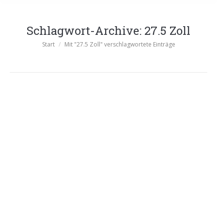
Schlagwort-Archive:
27.5 Zoll
Sie befinden sich hier:
Start
Mit "27.5 Zoll" verschlagwortete Einträge
Müsing Petrol 2