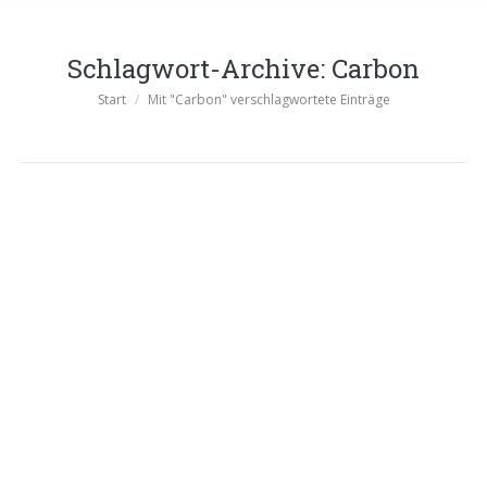
Schlagwort-Archive:
Carbon
Sie befinden sich hier:
Start
Mit "Carbon" verschlagwortete Einträge
Müsing Aviator LTD