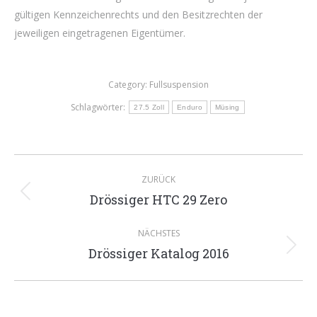
gültigen Kennzeichenrechts und den Besitzrechten der
jeweiligen eingetragenen Eigentümer.
Category:
Fullsuspension
Schlagwörter:
27.5 Zoll
Enduro
Müsing
Kommentarnavigation
ZURÜCK
Drössiger HTC 29 Zero
Vorheriger
Beitrag:
NÄCHSTES
Drössiger Katalog 2016
Nächster
Beitrag: