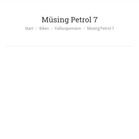
Müsing Petrol 7
Sie befinden sich hier:
Start
Bikes
Fullsuspension
Müsing Petrol 7