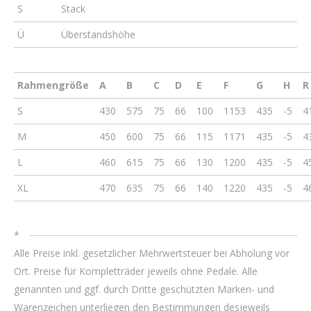
S
Stack
Ü
Überstandshöhe
Rahmengröße
A
B
C
D
E
F
G
H
R
S
430
575
75
66
100
1153
435
-5
4
M
450
600
75
66
115
1171
435
-5
4
L
460
615
75
66
130
1200
435
-5
4
XL
470
635
75
66
140
1220
435
-5
4
*
Alle Preise inkl. gesetzlicher Mehrwertsteuer bei Abholung vor
Ort. Preise für Kompletträder jeweils ohne Pedale. Alle
genannten und ggf. durch Dritte geschützten Marken- und
Warenzeichen unterliegen den Bestimmungen desjeweils