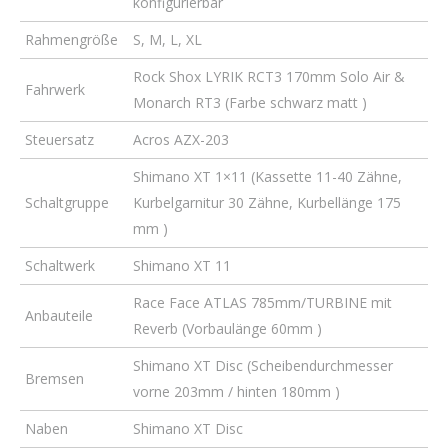
konfigurierbar
Rahmengröße
S, M, L, XL
Rock Shox LYRIK RCT3 170mm Solo Air &
Fahrwerk
Monarch RT3 (Farbe schwarz matt )
Steuersatz
Acros AZX-203
Shimano XT 1×11 (Kassette 11-40 Zähne,
Schaltgruppe
Kurbelgarnitur 30 Zähne, Kurbellänge 175
mm )
Schaltwerk
Shimano XT 11
Race Face ATLAS 785mm/TURBINE mit
Anbauteile
Reverb (Vorbaulänge 60mm )
Shimano XT Disc (Scheibendurchmesser
Bremsen
vorne 203mm / hinten 180mm )
Naben
Shimano XT Disc