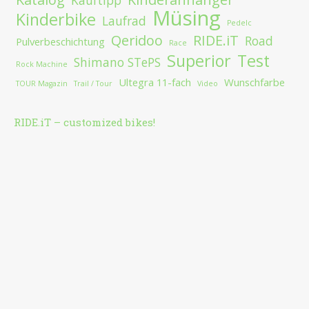
Kauftipp
Müsing
Kinderbike
Laufrad
Pedelc
Qeridoo
RIDE.iT
Road
Pulverbeschichtung
Race
Superior
Test
Shimano STePS
Rock Machine
Ultegra 11-fach
Wunschfarbe
TOUR Magazin
Trail / Tour
Video
RIDE.iT – customized bikes!