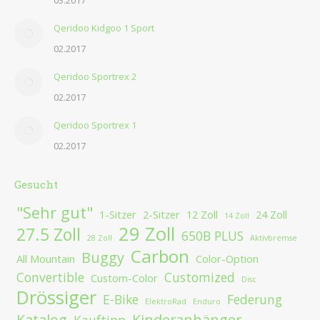
03.2017
Qeridoo Kidgoo 1 Sport
02.2017
Qeridoo Sportrex 2
02.2017
Qeridoo Sportrex 1
02.2017
Gesucht
"Sehr gut"
1-Sitzer
2-Sitzer
12 Zoll
24 Zoll
14 Zoll
29 Zoll
27.5 Zoll
650B PLUS
28 Zoll
Aktivbremse
Carbon
Buggy
All Mountain
Color-Option
Convertible
Customized
Custom-Color
Disc
Drössiger
E-Bike
Federung
ElektroRad
Enduro
Katalog
Kinderanhänger