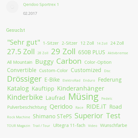
Qeridoo Sportrex 1
02.2017
Gesucht
"Sehr gut"
1-Sitzer
2-Sitzer
12 Zoll
24 Zoll
14 Zoll
29 Zoll
27.5 Zoll
650B PLUS
28 Zoll
Aktivbremse
Carbon
Buggy
All Mountain
Color-Option
Convertible
Customized
Custom-Color
Disc
Drössiger
E-Bike
Federung
ElektroRad
Enduro
Katalog
Kinderanhänger
Kauftipp
Müsing
Kinderbike
Laufrad
Pedelc
Qeridoo
RIDE.iT
Road
Pulverbeschichtung
Race
Superior
Test
Shimano STePS
Rock Machine
Ultegra 11-fach
Wunschfarbe
TOUR Magazin
Trail / Tour
Video