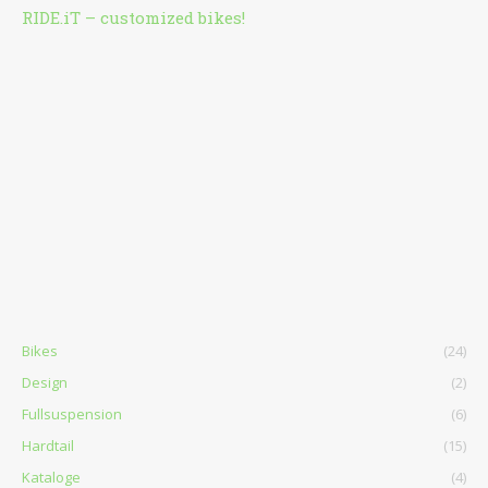
RIDE.iT – customized bikes!
Bikes
(24)
Design
(2)
Fullsuspension
(6)
Hardtail
(15)
Kataloge
(4)