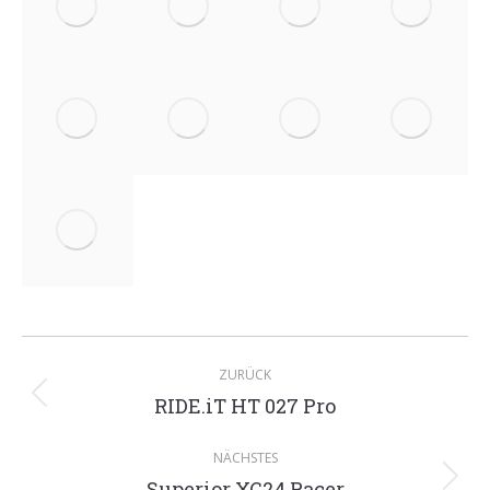
Album-
ZURÜCK
Navigation
RIDE.iT HT 027 Pro
Vorheriges
Album:
NÄCHSTES
Superior XC24 Racer
Nächstes