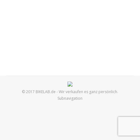
RIDE.iT HT 026 Teen
Bikes
,
Hardtail
,
Kinder
Von
bikelab.de
03.2016
Das erste 26 Zoll-Bike: Ideal für Kinder zwischen 10
und 12 Jahren. Individuelle Farbgebung, solide Parts,
gute Laufräder und ein hoher Wiederverkaufswert,
sobald eine größer Rahmen benötigt wird.
© 2017 BIKELAB.de - Wir verkaufen es ganz persönlich.
Subnavigation